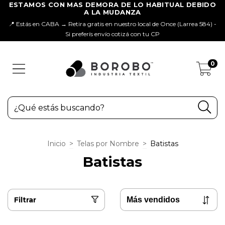
📍 Estás en CABA → Retira gratis en nuestro local de Once (Larrea 584) -
Si preferís envío cotizá con tu CP
0
Inicio
>
Telas por Nombre
>
Batistas
Batistas
Filtrar