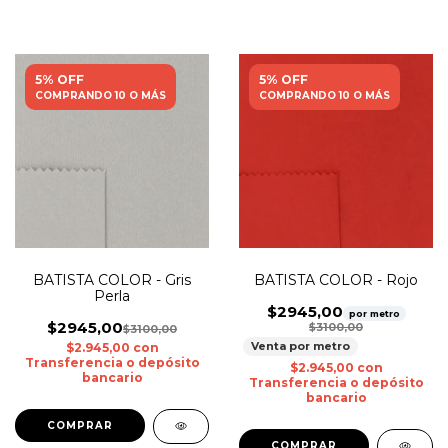
5% OFF
5% OFF
COMPRANDO 10 O MÁS
COMPRANDO 10 O MÁS
BATISTA COLOR - Gris
BATISTA COLOR - Rojo
Perla
$2945,00
por metro
$2945,00
$3100,00
$3100,00
Venta por metro
$2.945,00
con
Transferencia o depósito
$2.945,00
con
bancario
Transferencia o depósito
bancario