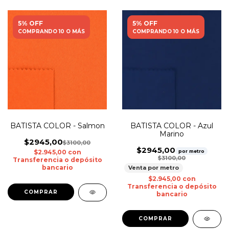
5% OFF
5% OFF
COMPRANDO 10 O MÁS
COMPRANDO 10 O MÁS
BATISTA COLOR - Salmon
BATISTA COLOR - Azul
Marino
$2945,00
$3100,00
$2945,00
$2.945,00
con
por metro
$3100,00
Transferencia o depósito
bancario
Venta por metro
$2.945,00
con
Transferencia o depósito
bancario