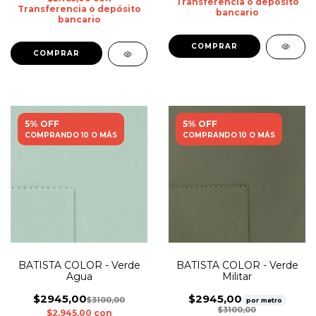
Transferencia o depósito
Transferencia o depósito
bancario
bancario
5% OFF
5% OFF
COMPRANDO 10 O MÁS
COMPRANDO 10 O MÁS
BATISTA COLOR - Verde
BATISTA COLOR - Verde
Agua
Militar
$2945,00
$2945,00
$3100,00
por metro
$3100,00
$2.945,00
con