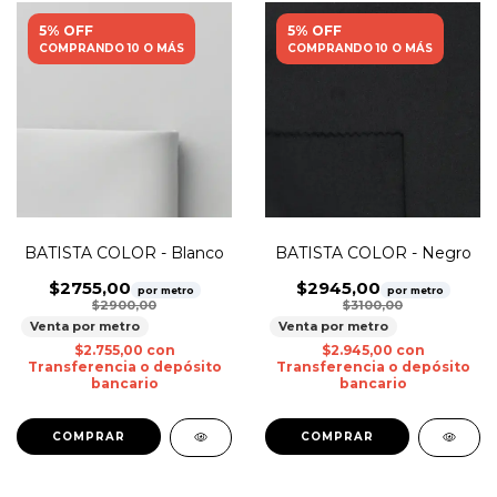
5% OFF
5% OFF
COMPRANDO 10 O MÁS
COMPRANDO 10 O MÁS
BATISTA COLOR - Blanco
BATISTA COLOR - Negro
$2755,00
$2945,00
por metro
por metro
$2900,00
$3100,00
Venta por metro
Venta por metro
$2.755,00
con
$2.945,00
con
Transferencia o depósito
Transferencia o depósito
bancario
bancario