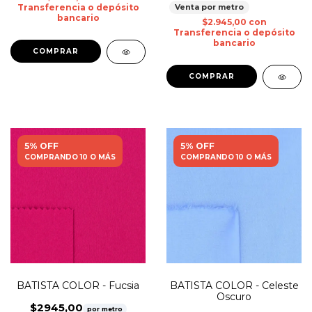
Transferencia o depósito
Venta por metro
bancario
$2.945,00
con
Transferencia o depósito
bancario
5% OFF
5% OFF
COMPRANDO 10 O MÁS
COMPRANDO 10 O MÁS
BATISTA COLOR - Fucsia
BATISTA COLOR - Celeste
Oscuro
$2945,00
por metro