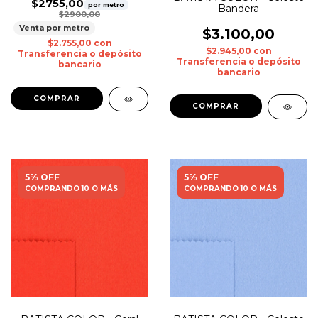
$2755,00
por metro
Bandera
$2900,00
Venta por metro
$3.100,00
$2.755,00
con
$2.945,00
con
Transferencia o depósito
Transferencia o depósito
bancario
bancario
5% OFF
5% OFF
COMPRANDO 10 O MÁS
COMPRANDO 10 O MÁS