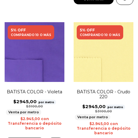
5% OFF
5% OFF
COMPRANDO 10 O MÁS
COMPRANDO 10 O MÁS
BATISTA COLOR - Violeta
BATISTA COLOR - Crudo
220
$2945,00
por metro
$2945,00
$3100,00
por metro
$3100,00
Venta por metro
Venta por metro
$2.945,00
con
Transferencia o depósito
$2.945,00
con
bancario
Transferencia o depósito
bancario