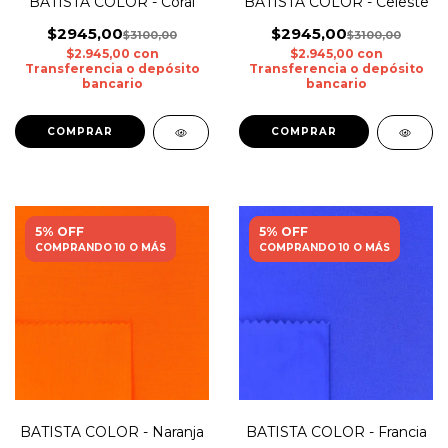
BATISTA COLOR - Coral
BATISTA COLOR - Celeste
$2945,00
$2945,00
$3100,00
$3100,00
$2.945,00
con
$2.945,00
con
Transferencia o depósito
Transferencia o depósito
bancario
bancario
5% OFF
5% OFF
COMPRANDO 10 O MÁS
COMPRANDO 10 O MÁS
BATISTA COLOR - Naranja
BATISTA COLOR - Francia