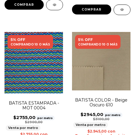
5% OFF
5% OFF
COMPRANDO 10 O MÁS
COMPRANDO 10 O MÁS
BATISTA COLOR - Beige
BATISTA ESTAMPADA -
Oscuro 610
MOT 0004
$2945,00
por metro
$2755,00
por metro
$3100,00
$2900,00
Venta por metro
Venta por metro
$2.945,00
con
$2.755,00
con