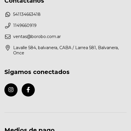
Contactános
541134663418
1149660919
ventas@borobo.com.ar
Lavalle 584, balvanera, CABA / Larrea 581, Balvanera,
Once
Sigamos conectados
Medios de pago