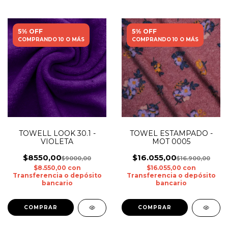
5% OFF
5% OFF
COMPRANDO 10 O MÁS
COMPRANDO 10 O MÁS
TOWELL LOOK 30.1 -
TOWEL ESTAMPADO -
VIOLETA
MOT 0005
$8550,00
$16.055,00
$9000,00
$16.900,00
$8.550,00
con
$16.055,00
con
Transferencia o depósito
Transferencia o depósito
bancario
bancario