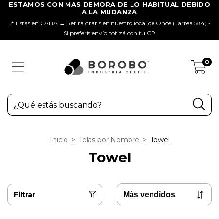
📍 Estás en CABA → Retira gratis en nuestro local de Once (Larrea 584) -
Si preferís envío cotizá con tu CP
0
Inicio
>
Telas por Nombre
>
Towel
Towel
Filtrar