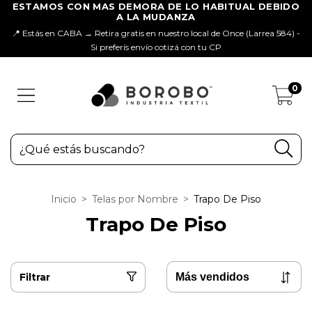
📍 Estás en CABA → Retira gratis en nuestro local de Once (Larrea 584) -
Si preferís envío cotizá con tu CP
0
Inicio
>
Telas por Nombre
>
Trapo De Piso
Trapo De Piso
Filtrar