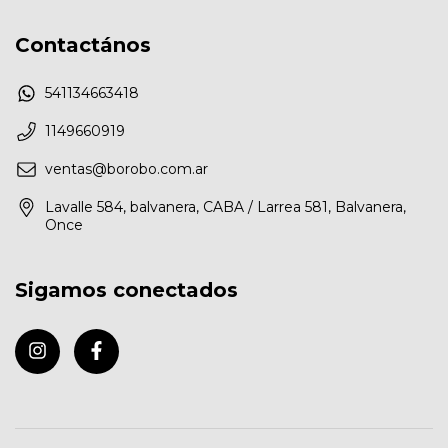
Contactános
541134663418
1149660919
ventas@borobo.com.ar
Lavalle 584, balvanera, CABA / Larrea 581, Balvanera,
Once
Sigamos conectados