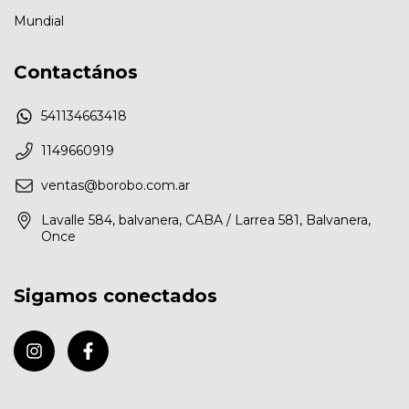
Mundial
Contactános
541134663418
1149660919
ventas@borobo.com.ar
Lavalle 584, balvanera, CABA / Larrea 581, Balvanera,
Once
Sigamos conectados