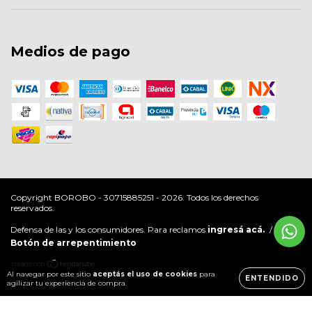
Medios de pago
Copyright BOROBO - 30715885251 - 2026. Todos los derechos
reservados.
Defensa de las y los consumidores. Para reclamos
ingresá acá.
/
Botón de arrepentimiento
Al navegar por este sitio
aceptás el uso de cookies
para
ENTENDIDO
agilizar tu experiencia de compra.