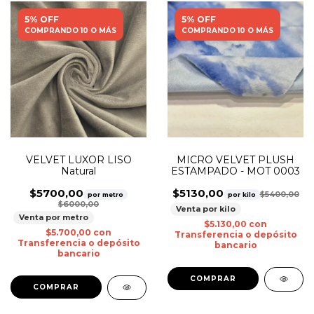
5% OFF
5% OFF
COMPRANDO 10 O MÁS
COMPRANDO 10 O MÁS
VELVET LUXOR LISO
MICRO VELVET PLUSH
Natural
ESTAMPADO - MOT 0003
$5700,00
$5130,00
$5400,00
por metro
por kilo
$6000,00
Venta por kilo
Venta por metro
$5.130,00
con
$5.700,00
con
Transferencia o depósito
Transferencia o depósito
bancario
bancario