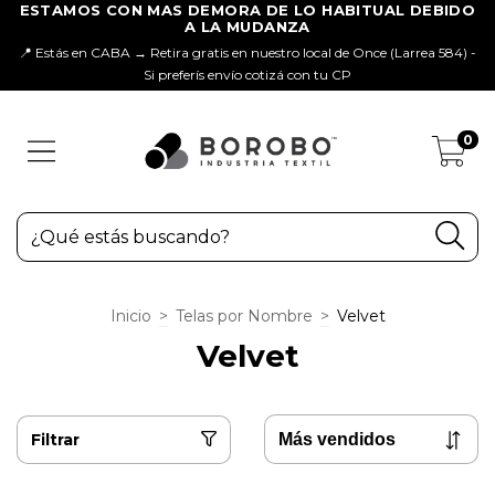
📍 Estás en CABA → Retira gratis en nuestro local de Once (Larrea 584) -
Si preferís envío cotizá con tu CP
0
Inicio
>
Telas por Nombre
>
Velvet
Velvet
Filtrar