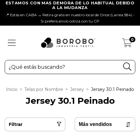
📍 Estás en CABA → Retira gratis en nuestro local de Once (Larrea 584) -
Si preferís envío cotizá con tu CP
0
Inicio
>
Telas por Nombre
>
Jersey
>
Jersey 30.1 Peinado
Jersey 30.1 Peinado
Filtrar