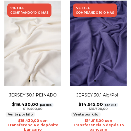
5% OFF
5% OFF
COMPRANDO 10 O MÁS
COMPRANDO 10 O MÁS
JERSEY 30.1 PEINADO
JERSEY 30.1 Alg/Pol -
$18.430,00
$14.915,00
por kilo
por kilo
$19.400,00
$15.700,00
Venta por kilo
Venta por kilo
$18.430,00
con
$14.915,00
con
Transferencia o depósito
Transferencia o depósito
bancario
bancario