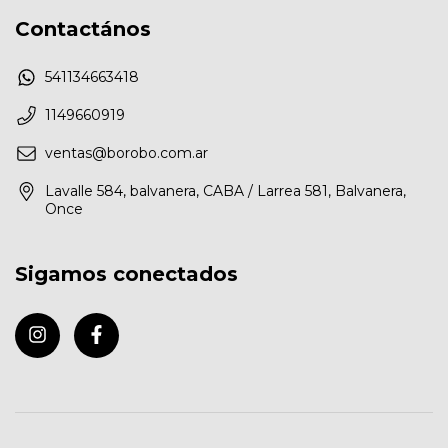
Contactános
541134663418
1149660919
ventas@borobo.com.ar
Lavalle 584, balvanera, CABA / Larrea 581, Balvanera,
Once
Sigamos conectados