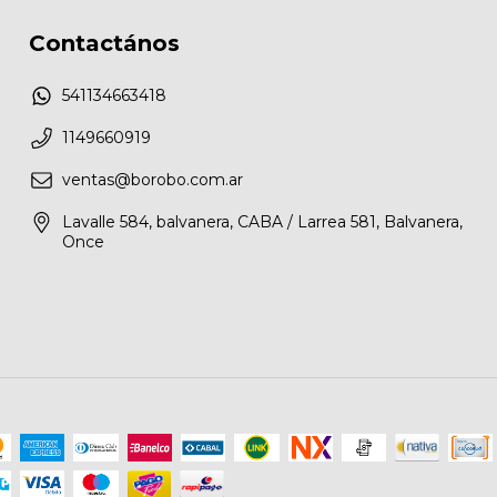
Contactános
541134663418
1149660919
ventas@borobo.com.ar
Lavalle 584, balvanera, CABA / Larrea 581, Balvanera,
Once