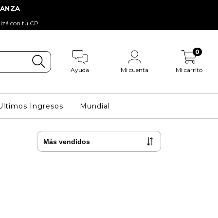
tizá con tu CP
0
Ayuda
Mi cuenta
Mi carrito
Ultimos Ingresos
Mundial