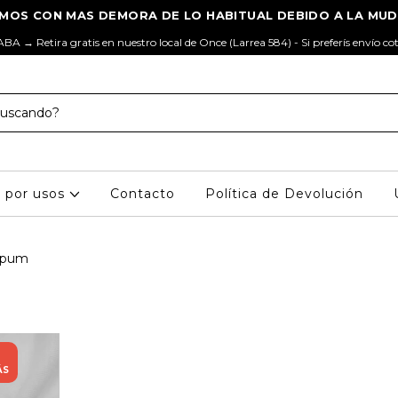
ABA → Retira gratis en nuestro local de Once (Larrea 584) - Si preferís envío co
s por usos
Contacto
Política de Devolución
Spum
ÁS