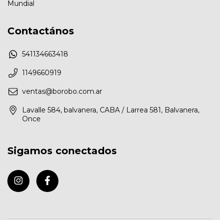
Mundial
Contactános
541134663418
1149660919
ventas@borobo.com.ar
Lavalle 584, balvanera, CABA / Larrea 581, Balvanera,
Once
Sigamos conectados