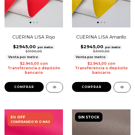
CUERINA LISA Rojo
CUERINA LISA Amarillo
$2945,00
$2945,00
por metro
por metro
$3100,00
$3100,00
Venta por metro
Venta por metro
$2.945,00
con
$2.945,00
con
Transferencia o depósito
Transferencia o depósito
bancario
bancario
5% OFF
SIN STOCK
COMPRANDO 10 O MÁS