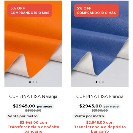
5% OFF
5% OFF
COMPRANDO 10 O MÁS
COMPRANDO 10 O MÁS
CUERINA LISA Naranja
CUERINA LISA Francia
$2945,00
$2945,00
por metro
por metro
$3100,00
$3100,00
Venta por metro
Venta por metro
$2.945,00
con
$2.945,00
con
Transferencia o depósito
Transferencia o depósito
bancario
bancario