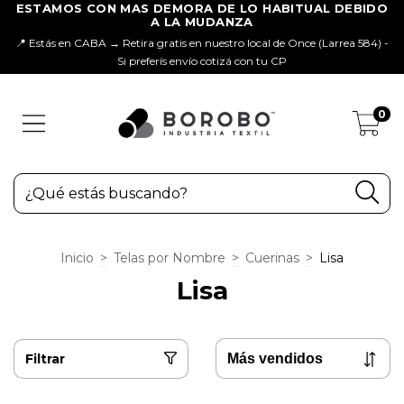
📍 Estás en CABA → Retira gratis en nuestro local de Once (Larrea 584) -
Si preferís envío cotizá con tu CP
0
Inicio
>
Telas por Nombre
>
Cuerinas
>
Lisa
Lisa
Filtrar