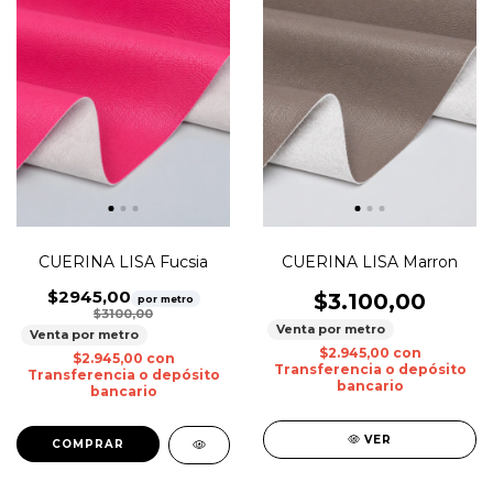
CUERINA LISA Fucsia
CUERINA LISA Marron
$2945,00
$3.100,00
por metro
$3100,00
Venta por metro
Venta por metro
$2.945,00
con
$2.945,00
con
Transferencia o depósito
Transferencia o depósito
bancario
bancario
VER