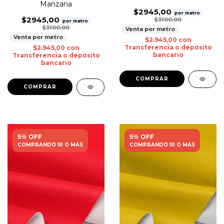
Manzana
$2945,00
por metro
$2945,00
$3100,00
por metro
$3100,00
Venta por metro
Venta por metro
$2.945,00
con
Transferencia o depósito
$2.945,00
con
bancario
Transferencia o depósito
bancario
5% OFF
5% OFF
COMPRANDO 10 O MÁS
COMPRANDO 10 O MÁS