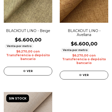
BLACKOUT LINO - Beige
BLACKOUT LINO -
Avellana
$6.600,00
$6.600,00
Venta por metro
Venta por metro
$6.270,00
con
Transferencia o depósito
$6.270,00
con
bancario
Transferencia o depósito
bancario
VER
VER
SIN STOCK