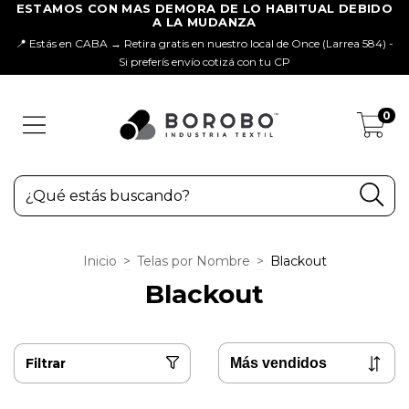
📍 Estás en CABA → Retira gratis en nuestro local de Once (Larrea 584) -
Si preferís envío cotizá con tu CP
0
Inicio
>
Telas por Nombre
>
Blackout
Blackout
Filtrar