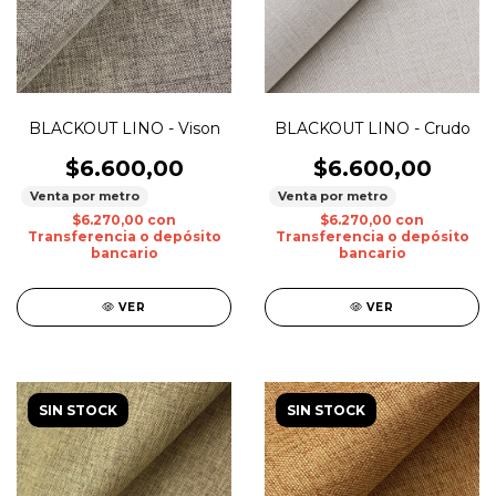
BLACKOUT LINO - Vison
BLACKOUT LINO - Crudo
$6.600,00
$6.600,00
Venta por metro
Venta por metro
$6.270,00
con
$6.270,00
con
Transferencia o depósito
Transferencia o depósito
bancario
bancario
VER
VER
SIN STOCK
SIN STOCK