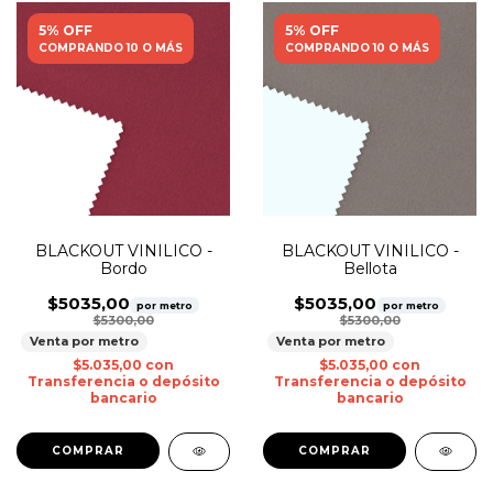
5% OFF
5% OFF
COMPRANDO 10 O MÁS
COMPRANDO 10 O MÁS
BLACKOUT VINILICO -
BLACKOUT VINILICO -
Bordo
Bellota
$5035,00
$5035,00
por metro
por metro
$5300,00
$5300,00
Venta por metro
Venta por metro
$5.035,00
con
$5.035,00
con
Transferencia o depósito
Transferencia o depósito
bancario
bancario