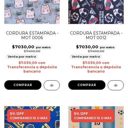
CORDURA ESTAMPADA -
CORDURA ESTAMPADA -
MOT 0006
MOT 0012
$7030,00
$7030,00
por metro
por metro
$7400,00
$7400,00
Venta por metro
Venta por metro
$7.030,00
con
$7.030,00
con
Transferencia o depósito
Transferencia o depósito
bancario
bancario
5% OFF
5% OFF
COMPRANDO 10 O MÁS
COMPRANDO 10 O MÁS