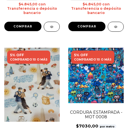
$4.845,00
con
$4.845,00
con
Transferencia o depósito
Transferencia o depósito
bancario
bancario
5% OFF
5% OFF
COMPRANDO 10 O MÁS
COMPRANDO 10 O MÁS
CORDURA ESTAMPADA -
MOT 0008
$7030,00
por metro