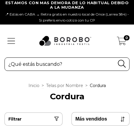
📍 Estás en CABA → Retira gratis en nuestro local de Once (Larrea 584) -
Si preferís envío cotizá con tu CP
0
Inicio
>
Telas por Nombre
>
Cordura
Cordura
Filtrar