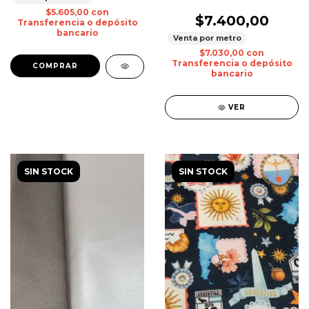
$5.605,00
con
$7.400,00
Transferencia o depósito
bancario
Venta por metro
$7.030,00
con
Transferencia o depósito
bancario
VER
SIN STOCK
SIN STOCK