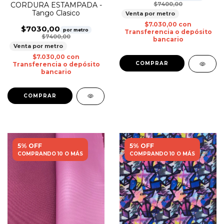
CORDURA ESTAMPADA -
$7400,00
Tango Clasico
Venta por metro
$7.030,00
con
$7030,00
por metro
Transferencia o depósito
$7400,00
bancario
Venta por metro
$7.030,00
con
Transferencia o depósito
bancario
5% OFF
5% OFF
COMPRANDO 10 O MÁS
COMPRANDO 10 O MÁS