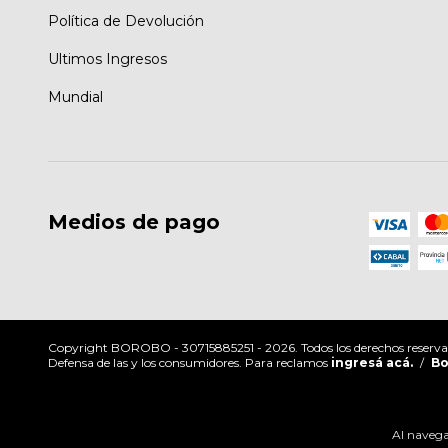
Política de Devolución
Ultimos Ingresos
Mundial
Medios de pago
Copyright BOROBO - 30715885251 - 2026. Todos los derechos reserva
Defensa de las y los consumidores. Para reclamos
ingresá acá.
/
Bo
Al navegar