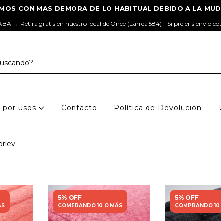
ABA → Retira gratis en nuestro local de Once (Larrea 584) - Si preferís envío co
s por usos
Contacto
Política de Devolución
orley
5% OFF
5% OFF
ÁS
COMPRANDO 10 O MÁS
COMPRANDO 10