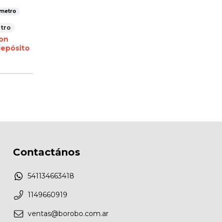
 metro
tro
on
depósito
Contactános
541134663418
1149660919
ventas@borobo.com.ar