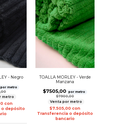
EY - Negro
TOALLA MORLEY - Verde
Manzana
por metro
$7505,00
,00
por metro
$7900,00
r metro
Venta por metro
00
con
$7.505,00
con
 o depósito
Transferencia o depósito
rio
bancario