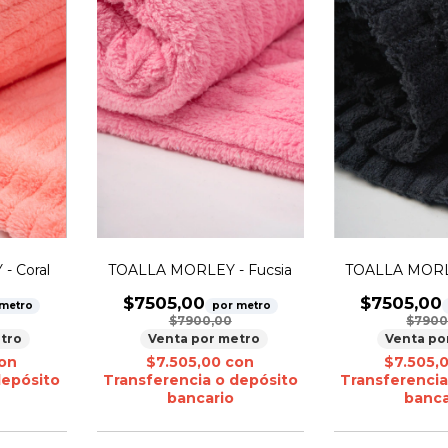
- Coral
TOALLA MORLEY - Fucsia
TOALLA MORL
$7505,00
$7505,00
 metro
por metro
$7900,00
$7900
tro
Venta por metro
Venta po
on
$7.505,00
con
$7.505,
depósito
Transferencia o depósito
Transferencia
bancario
banca