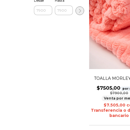
Desde
Hasta
TOALLA MORLEY 
$7505,00
por
$7900,00
Venta por me
$7.505,00
c
Transferencia o 
bancario