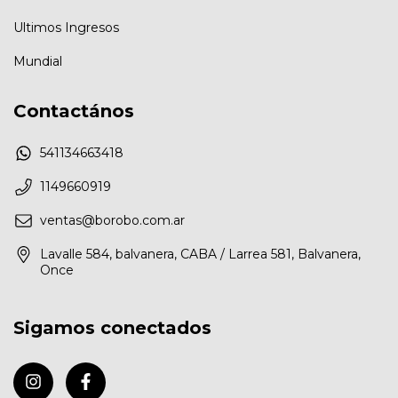
Ultimos Ingresos
Mundial
Contactános
541134663418
1149660919
ventas@borobo.com.ar
Lavalle 584, balvanera, CABA / Larrea 581, Balvanera,
Once
Sigamos conectados