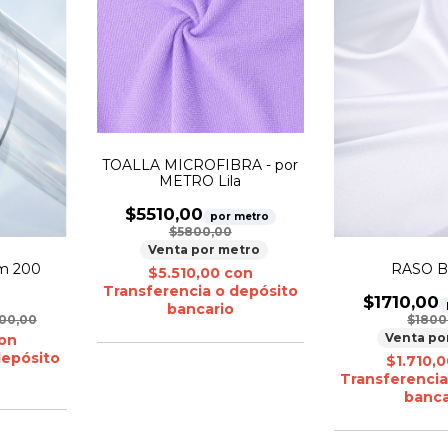
TOALLA MICROFIBRA - por
METRO Lila
$5510,00
por metro
$5800,00
Venta por metro
m 200
RASO B
$5.510,00
con
Transferencia o depósito
$1710,00
bancario
00,00
$1800
Venta po
on
depósito
$1.710,
Transferencia
banca