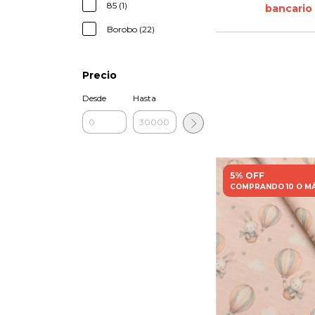
85 (1)
bancario
Borobo (22)
Precio
Desde
Hasta
5% OFF
COMPRANDO 10 O M