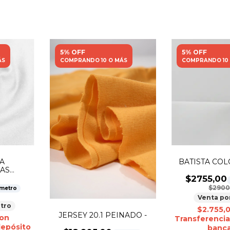
5% OFF
5% OFF
ÁS
COMPRANDO 10 O MÁS
COMPRANDO 10
A
BATISTA COLO
AS
 -
$2755,00
$2900
 metro
Venta po
tro
$2.755,
JERSEY 20.1 PEINADO -
on
Transferencia
depósito
banca