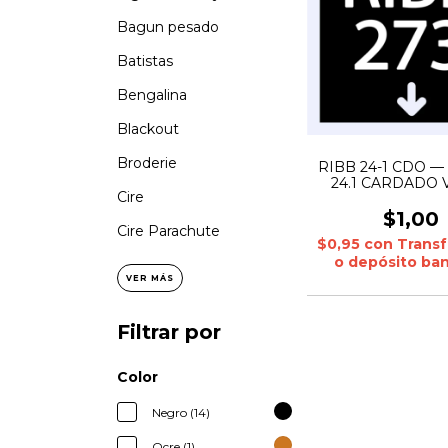
Bagun pesado
Batistas
Bengalina
Blackout
Broderie
RIBB 24-1 CDO —
24.1 CARDADO V
Cire
solido: 5% 3kg | JE
CARDADO Melange
$1,00
5% 1kg
Cire Parachute
$0,95
con
Transf
o depósito ban
VER MÁS
Filtrar por
Color
Negro (14)
Ocre (1)