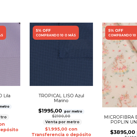
5% OFF
5% OFF
ÁS
COMPRANDO 10 O MÁS
COMPRANDO 10
 Lila
TROPICAL LISO Azul
Marino
metro
$1995,00
por metro
$2100,00
MICROFIBRA 
tro
POPLIN UN
Venta por metro
on
$1.995,00
con
depósito
$3895,00
Transferencia o depósito