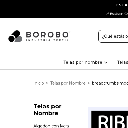
📍 Estás en C
Telas por nombre
Tela
Inicio
>
Telas por Nombre
>
breadcrumbs.moda
Telas por
Nombre
Algodon con lycra