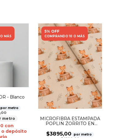
5% OFF
 O MÁS
COMPRANDO 10 O MÁS
R - Blanco
por metro
,00
MICROFIBRA ESTAMPADA
r metro
POPLIN ZORRITO EN
00
con
TRONCO
 o depósito
$3895,00
por metro
rio