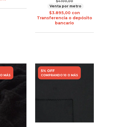
$4100,00
Venta por metro
$3.895,00
con
Transferencia o depósito
bancario
5% OFF
 O MÁS
COMPRANDO 10 O MÁS