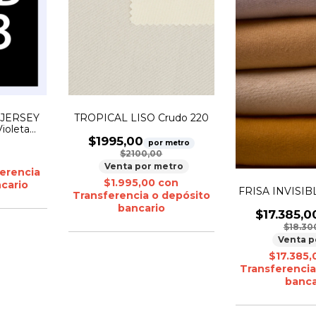
 JERSEY
TROPICAL LISO Crudo 220
ioleta
RSEY 24.1
$1995,00
por metro
 claro:
$2100,00
Venta por metro
erencia
$1.995,00
con
cario
FRISA INVISI
Transferencia o depósito
bancario
$17.385,0
$18.30
Venta p
$17.385
Transferencia
banca