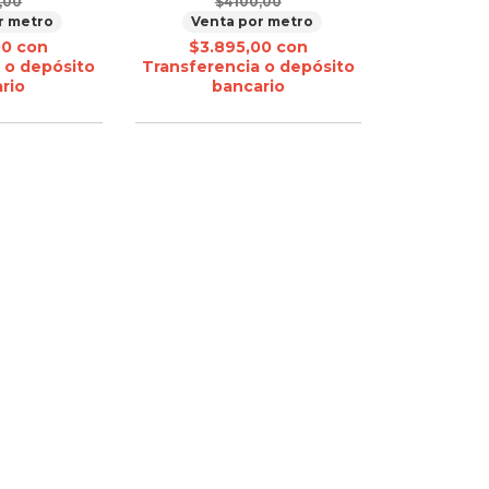
,00
$4100,00
r metro
Venta por metro
00
con
$3.895,00
con
 o depósito
Transferencia o depósito
rio
bancario