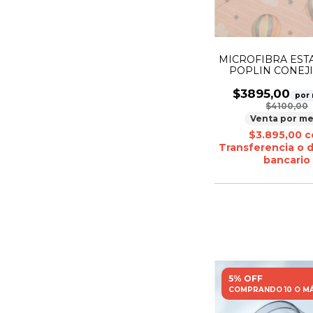
MICROFIBRA ES
POPLIN CONEJI
GLOBO
$3895,00
por
$4100,00
Venta por me
$3.895,00
c
Transferencia o 
bancario
5% OFF
COMPRANDO 10 O M