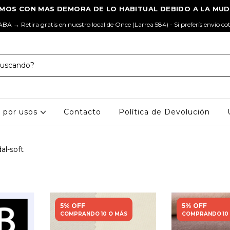
ABA → Retira gratis en nuestro local de Once (Larrea 584) - Si preferís envío co
s por usos
Contacto
Política de Devolución
l-soft
5% OFF
5% OFF
COMPRANDO 10 O MÁS
COMPRANDO 10