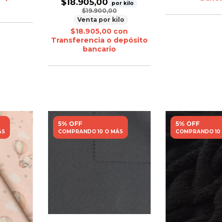
$18.905,00
por kilo
$19.900,00
Venta por kilo
$18.905,00
con
Transferencia o depósito
bancario
5% OFF
5% OFF
ÁS
COMPRANDO 10 O MÁS
COMPRANDO 10