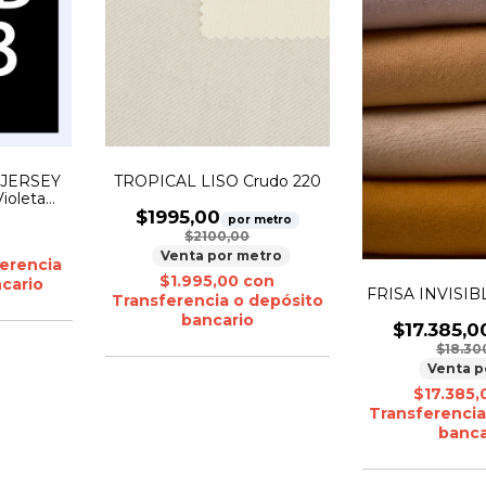
 JERSEY
TROPICAL LISO Crudo 220
ioleta
RSEY 24.1
$1995,00
por metro
 claro:
$2100,00
Venta por metro
erencia
$1.995,00
con
cario
FRISA INVISI
Transferencia o depósito
bancario
$17.385,0
$18.30
Venta p
$17.385
Transferencia
banca