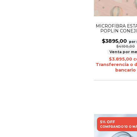
MICROFIBRA ES
POPLIN CONEJI
GLOBO
$3895,00
por
$4100,00
Venta por me
$3.895,00
c
Transferencia o 
bancario
5% OFF
COMPRANDO 10 O M