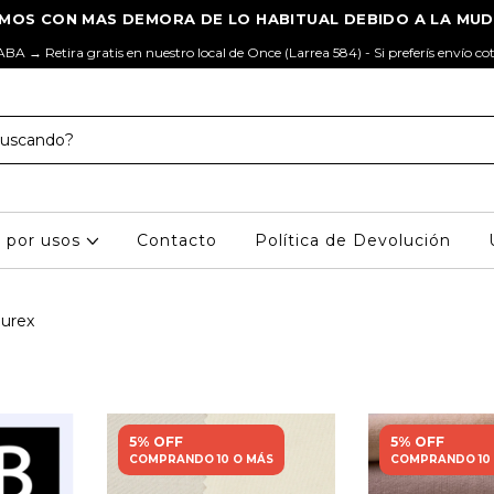
ABA → Retira gratis en nuestro local de Once (Larrea 584) - Si preferís envío co
s por usos
Contacto
Política de Devolución
lurex
5% OFF
5% OFF
COMPRANDO 10 O MÁS
COMPRANDO 10