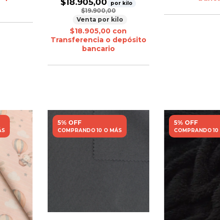
$18.905,00
por kilo
$19.900,00
Venta por kilo
$18.905,00
con
Transferencia o depósito
bancario
5% OFF
5% OFF
ÁS
COMPRANDO 10 O MÁS
COMPRANDO 10