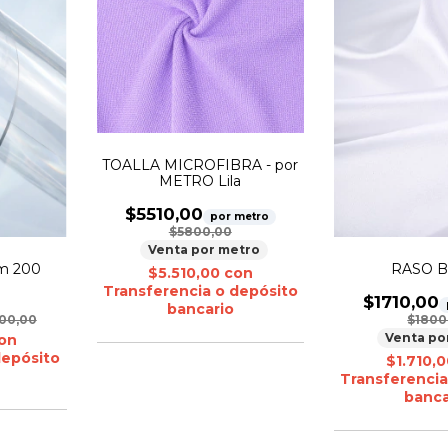
TOALLA MICROFIBRA - por
METRO Lila
$5510,00
por metro
$5800,00
Venta por metro
m 200
RASO B
$5.510,00
con
Transferencia o depósito
$1710,00
bancario
00,00
$1800
Venta po
on
depósito
$1.710,
Transferencia
banca