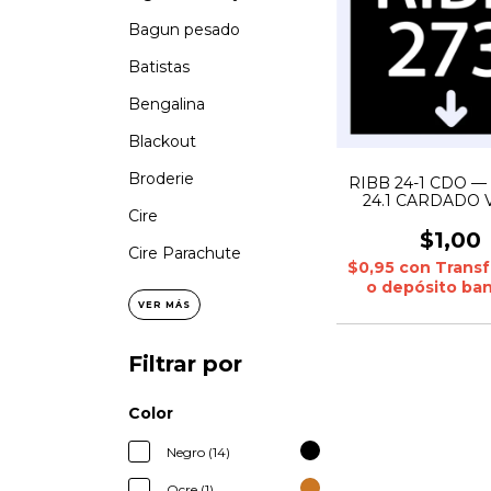
Bagun pesado
Batistas
Bengalina
Blackout
Broderie
RIBB 24-1 CDO —
24.1 CARDADO V
Cire
solido: 5% 3kg | JE
CARDADO Melange
$1,00
5% 1kg
Cire Parachute
$0,95
con
Transf
o depósito ban
VER MÁS
Filtrar por
Color
Negro (14)
Ocre (1)