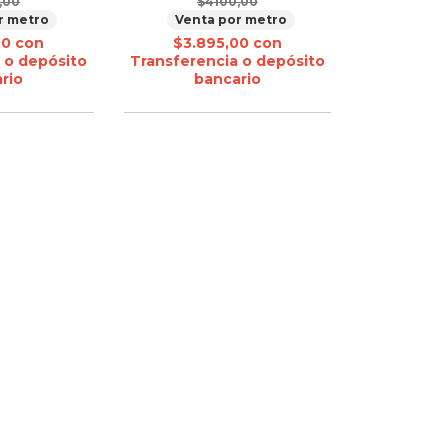
,00
$4100,00
r metro
Venta por metro
00
con
$3.895,00
con
 o depósito
Transferencia o depósito
rio
bancario