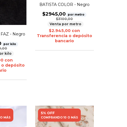
BATISTA COLOR - Negro
$2945,00
por metro
$3100,00
Venta por metro
$2.945,00
con
FAZ - Negro
Transferencia o depósito
bancario
0
por kilo
0,00
or kilo
00
con
 o depósito
rio
5% OFF
 O MÁS
COMPRANDO 10 O MÁS