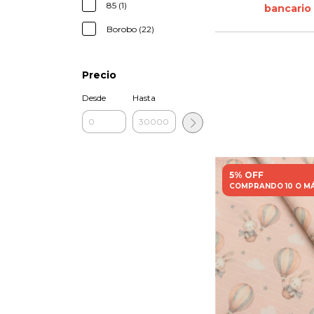
85 (1)
bancario
Borobo (22)
Precio
Desde
Hasta
5% OFF
COMPRANDO 10 O M