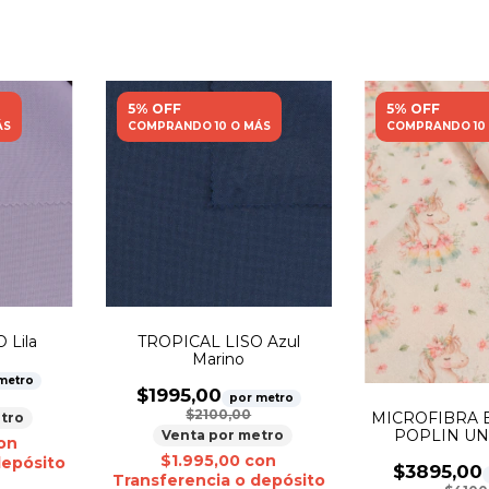
5% OFF
5% OFF
ÁS
COMPRANDO 10 O MÁS
COMPRANDO 10
 Lila
TROPICAL LISO Azul
Marino
metro
$1995,00
por metro
$2100,00
MICROFIBRA 
tro
POPLIN UN
Venta por metro
on
$1.995,00
con
depósito
$3895,00
Transferencia o depósito