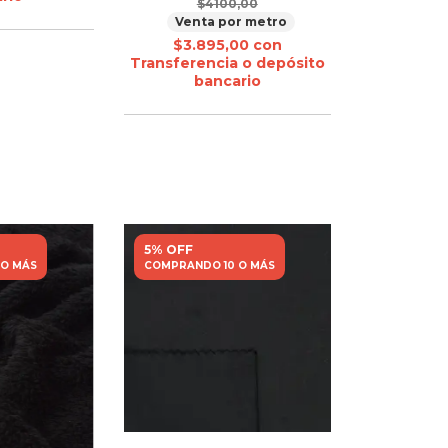
$4100,00
Venta por metro
$3.895,00
con
Transferencia o depósito
bancario
5% OFF
 O MÁS
COMPRANDO 10 O MÁS