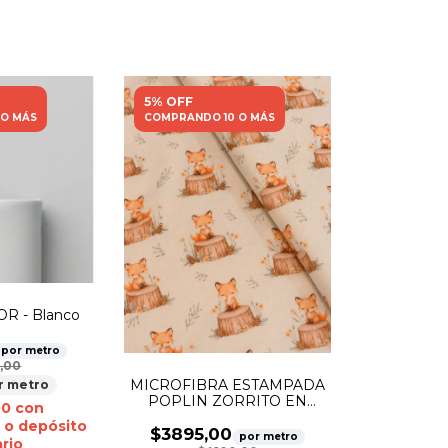
5% OFF
 O MÁS
COMPRANDO 10 O MÁS
R - Blanco
por metro
,00
MICROFIBRA ESTAMPADA
r metro
POPLIN ZORRITO EN
00
con
TRONCO
 o depósito
$3895,00
por metro
rio