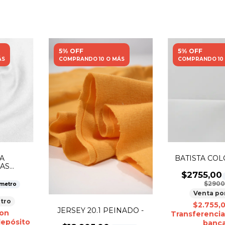
5% OFF
5% OFF
ÁS
COMPRANDO 10 O MÁS
COMPRANDO 10
A
BATISTA COLO
AS
 -
$2755,00
$2900
 metro
Venta po
tro
$2.755,
JERSEY 20.1 PEINADO -
on
Transferencia
depósito
banca