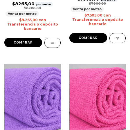
$8265,00
$7900,00
por metro
$8700,00
Venta por metro
Venta por metro
$7.505,00
con
Transferencia o depósito
$8.265,00
con
bancario
Transferencia o depósito
bancario