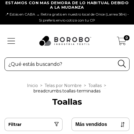
📍 Estás en CABA → Retira gratis en nuestro local de Once (Larrea 584) -
Si preferís envío cotizá con tu CP
0
Inicio
>
Telas por Nombre
>
Toallas
>
breadcrumbs.toallas-terminadas
Toallas
Filtrar