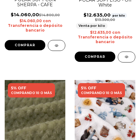
SHERPA - CAFE
White
$14.060,00
$12.635,00
$14.800,00
por kilo
$13.300,00
$14.060,00
con
Transferencia o depósito
Venta por kilo
bancario
$12.635,00
con
Transferencia o depósito
bancario
5% OFF
5% OFF
COMPRANDO 10 O MÁS
COMPRANDO 10 O MÁS