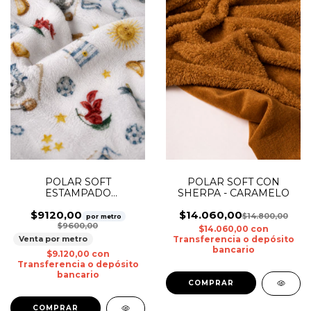
POLAR SOFT
POLAR SOFT CON
ESTAMPADO
SHERPA - CARAMELO
COSTUMBRES
$9120,00
$14.060,00
$14.800,00
por metro
$9600,00
$14.060,00
con
Venta por metro
Transferencia o depósito
bancario
$9.120,00
con
Transferencia o depósito
bancario