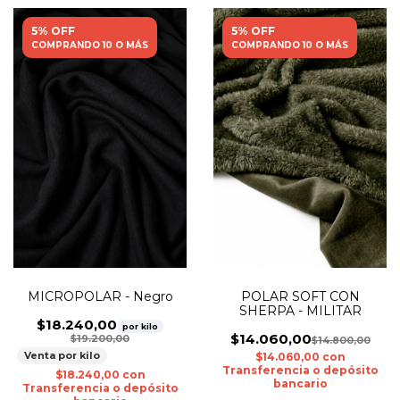
5% OFF
5% OFF
COMPRANDO 10 O MÁS
COMPRANDO 10 O MÁS
MICROPOLAR - Negro
POLAR SOFT CON
SHERPA - MILITAR
$18.240,00
por kilo
$14.060,00
$19.200,00
$14.800,00
Venta por kilo
$14.060,00
con
Transferencia o depósito
$18.240,00
con
bancario
Transferencia o depósito