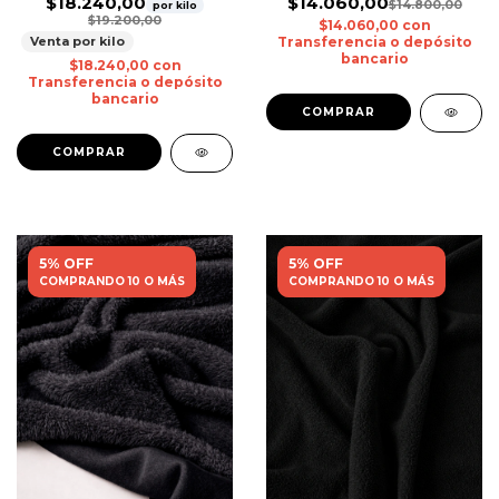
$18.240,00
$14.060,00
$14.800,00
por kilo
$19.200,00
$14.060,00
con
Venta por kilo
Transferencia o depósito
bancario
$18.240,00
con
Transferencia o depósito
bancario
5% OFF
5% OFF
COMPRANDO 10 O MÁS
COMPRANDO 10 O MÁS