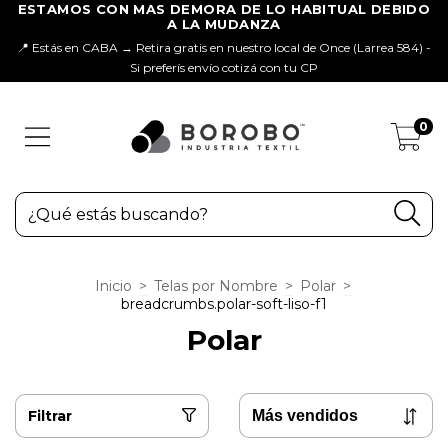
📍 Estás en CABA → Retira gratis en nuestro local de Once (Larrea 584) -
Si preferís envío cotizá con tu CP
0
Inicio
>
Telas por Nombre
>
Polar
>
breadcrumbs.polar-soft-liso-f1
Polar
Filtrar