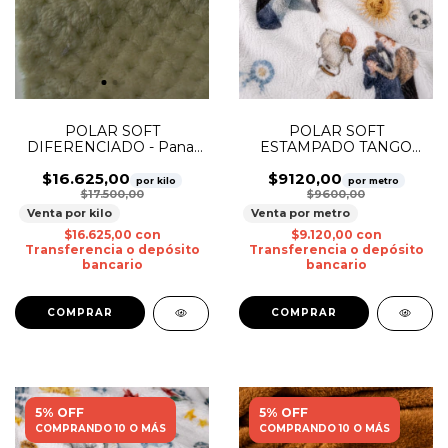
POLAR SOFT
POLAR SOFT
ESTAMPADO TANGO
DIFERENCIADO - Panal
CLASICO
Malva
$9120,00
$16.625,00
por metro
por kilo
$9600,00
$17.500,00
Venta por metro
Venta por kilo
$9.120,00
con
$16.625,00
con
Transferencia o depósito
Transferencia o depósito
bancario
bancario
5% OFF
5% OFF
COMPRANDO 10 O MÁS
COMPRANDO 10 O MÁS