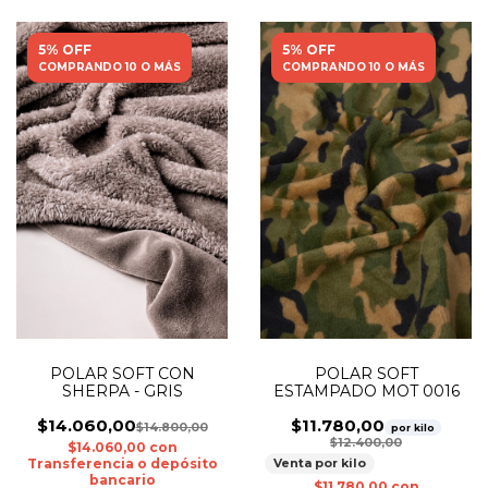
5% OFF
5% OFF
COMPRANDO 10 O MÁS
COMPRANDO 10 O MÁS
POLAR SOFT
POLAR SOFT CON
ESTAMPADO MOT 0016
SHERPA - GRIS
$11.780,00
$14.060,00
$14.800,00
por kilo
$12.400,00
$14.060,00
con
Venta por kilo
Transferencia o depósito
bancario
$11.780,00
con